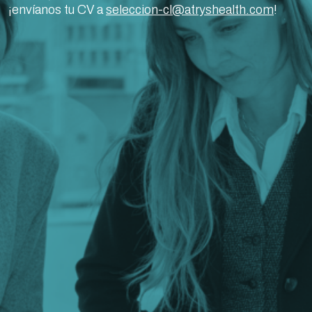
¡envíanos tu CV a
seleccion-cl@atryshealth.com
!